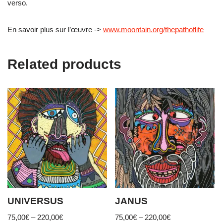
verso.
En savoir plus sur l’œuvre ->
www.moontain.org/thepathoflife
Related products
UNIVERSUS
JANUS
75,00
€
–
220,00
€
75,00
€
–
220,00
€