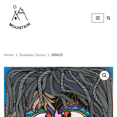
Skip
to
content
Home
\
Drawinks Series
\
JANUS