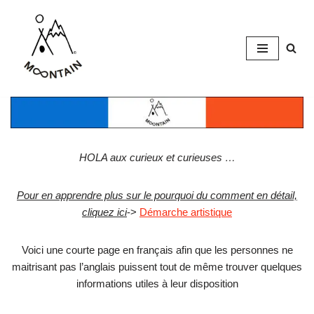
Skip
to
content
HOLA aux curieux et curieuses …
Pour en apprendre plus sur le pourquoi du comment en détail,
cliquez ici
->
Démarche artistique
Voici une courte page en français afin que les personnes ne
maitrisant pas l’anglais puissent tout de même trouver quelques
informations utiles à leur disposition