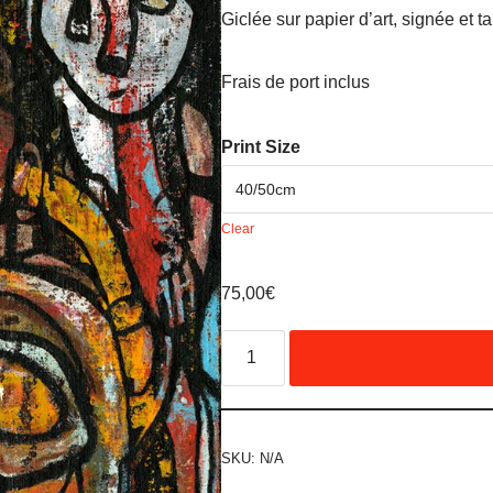
Giclée sur papier d’art, signée et
Frais de port inclus
Print Size
Clear
75,00
€
SKU:
N/A