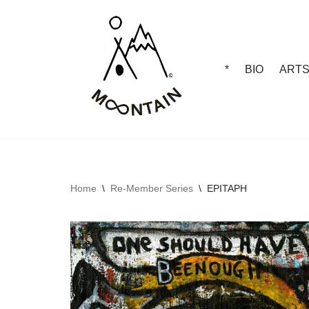
Skip
to
*
BIO
ART
content
Home
\
Re-Member Series
\
EPITAPH