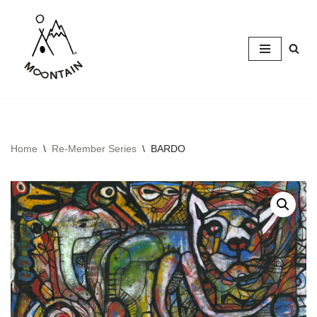
Skip
to
content
Home
\
Re-Member Series
\
BARDO